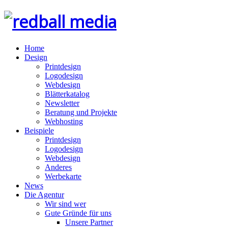
Home
Design
Printdesign
Logodesign
Webdesign
Blätterkatalog
Newsletter
Beratung und Projekte
Webhosting
Beispiele
Printdesign
Logodesign
Webdesign
Anderes
Werbekarte
News
Die Agentur
Wir sind wer
Gute Gründe für uns
Unsere Partner