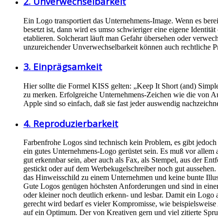
2. Unverwechselbarkeit
Ein Logo transportiert das Unternehmens-Image. Wenn es berei
besetzt ist, dann wird es umso schwieriger eine eigene Identitä
etablieren. Solcherart läuft man Gefahr übersehen oder verwec
unzureichender Unverwechselbarkeit können auch rechtliche 
3. Einprägsamkeit
Hier sollte die Formel KISS gelten: „Keep It Short (and) Simple“
zu merken. Erfolgreiche Unternehmens-Zeichen wie die von A
Apple sind so einfach, daß sie fast jeder auswendig nachzeichn
4. Reproduzierbarkeit
Farbenfrohe Logos sind technisch kein Problem, es gibt jedo
ein gutes Unternehmens-Logo gerüstet sein. Es muß vor allem
gut erkennbar sein, aber auch als Fax, als Stempel, aus der Ent
gestickt oder auf dem Werbekugelschreiber noch gut aussehen
das Hinweisschild zu einem Unternehmen und keine bunte Illus
Gute Logos genügen höchsten Anforderungen und sind in einer
oder kleiner noch deutlich erkenn- und lesbar. Damit ein Logo
gerecht wird bedarf es vieler Kompromisse, wie beispielswei
auf ein Optimum. Der von Kreativen gern und viel zitierte Spruc