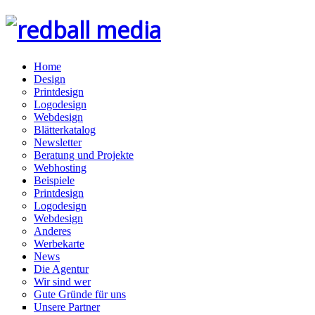
Home
Design
Printdesign
Logodesign
Webdesign
Blätterkatalog
Newsletter
Beratung und Projekte
Webhosting
Beispiele
Printdesign
Logodesign
Webdesign
Anderes
Werbekarte
News
Die Agentur
Wir sind wer
Gute Gründe für uns
Unsere Partner