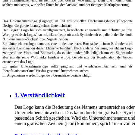
und Firmenzeichen und beraten Sie über dessen Verwendung. Bunt und modern oder
schlicht und seriös, wir helfen Ihnen bei der Auswahl und der richtigen Marktplatzierung.
Das Unternehmenslogo (Logotyp) ist Teil des visuellen Erscheinungsbildes (Corporate
Design, Corporate Identity) eines Unternehmens.
Der Begriff Logo hat sich verallgemeinert, bezeichnete er vormals nur Schriftzüge "das
Wort, griechisch Logos" so schließt er heute oft auch Symbole mit ein, die in der Semiotik
"Unternehmens-Zeichen" bzw. Signets heißen.
Ein Unternehmenslogo kann aus einem oder mehreren Buchstaben, einem Bild oder auch
aus einer Kombination dieser Elemente bestehen. Nach anderer Meinung besteht ein Logo
zwingend aus Wort- und Bildmarke, da es sich andernfalls lediglich um ein Signet oder
aber um die reine Wortmarke handeln würde. Gerade aus der Kombination der beiden
entsteht erst das Logo.
Ein gutes Unternehmenslogo sollte prägnant und wiedererkennbar sein und als
Identifikationsmerkmal für das gesamte Unternehmen stehen.
Im Allgemeinen werden folgende 5 Grundsätze berücksichtigt:
1. Verständlichkeit
Das Logo kann die Bedeutung des Namens unterstreichen oder a
Unternehmens hinweisen. Das kann durch ein grafisches Symbo
passenden Schrift geschehen. Wird ein Unternehmensname un
einem grafischen Zeichen (Icon) kombiniert, spricht man von e