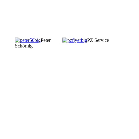
Peter
PZ Service
Schörnig