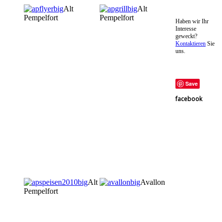
Alt
Alt
Pempelfort
Pempelfort
Haben wir Ihr
Interesse
geweckt?
Kontaktieren
Sie
uns.
Save
facebook
Alt
Avallon
Pempelfort