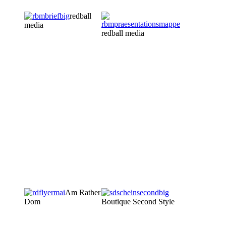
redball
media
redball media
Am Rather
Dom
Boutique Second Style