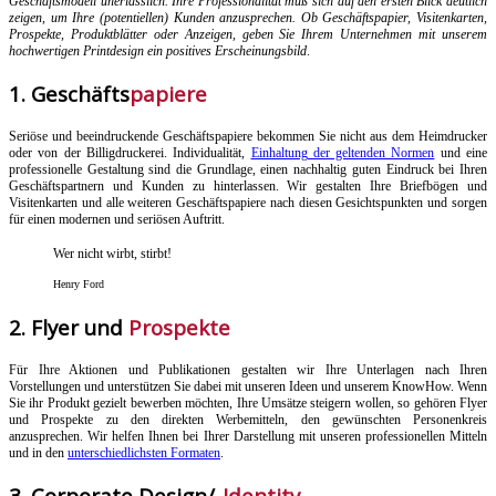
Geschäftsmodell unerlässlich. Ihre Professionalität muß sich auf den ersten Blick deutlich
zeigen, um Ihre (potentiellen) Kunden anzusprechen. Ob Geschäftspapier, Visitenkarten,
Prospekte, Produktblätter oder Anzeigen, geben Sie Ihrem Unternehmen mit unserem
hochwertigen Printdesign ein positives Erscheinungsbild
.
1. Geschäfts
papiere
Seriöse und beeindruckende Geschäftspapiere bekommen Sie nicht aus dem Heimdrucker
oder von der Billigdruckerei. Individualität,
Einhaltung der geltenden Normen
und eine
professionelle Gestaltung sind die Grundlage, einen nachhaltig guten Eindruck bei Ihren
Geschäftspartnern und Kunden zu hinterlassen. Wir gestalten Ihre Briefbögen und
Visitenkarten und alle weiteren Geschäftspapiere nach diesen Gesichtspunkten und sorgen
für einen modernen und seriösen Auftritt.
Wer nicht wirbt, stirbt!
Henry Ford
2. Flyer und
Prospekte
Für Ihre Aktionen und Publikationen gestalten wir Ihre Unterlagen nach Ihren
Vorstellungen und unterstützen Sie dabei mit unseren Ideen und unserem KnowHow. Wenn
Sie ihr Produkt gezielt bewerben möchten, Ihre Umsätze steigern wollen, so gehören Flyer
und Prospekte zu den direkten Werbemitteln, den gewünschten Personenkreis
anzusprechen. Wir helfen Ihnen bei Ihrer Darstellung mit unseren professionellen Mitteln
und in den
unterschiedlichsten Formaten
.
3. Corporate Design/-
Identity